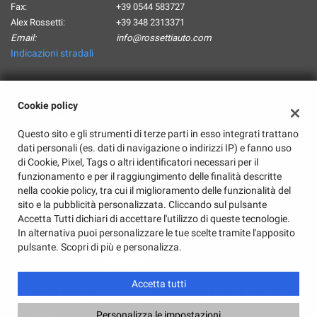
Fax:
+39 0544 583727
Alex Rossetti:
+39 348 2313371
Email:
info@rossettiauto.com
Indicazioni stradali
Dati fiscali:
Cookie policy
Rossetti Auto Srl
Questo sito e gli strumenti di terze parti in esso integrati trattano
Via Beaumont 2, Russi (RA)
dati personali (es. dati di navigazione o indirizzi IP) e fanno uso
C.F/P.IVA:
02417680390
di Cookie, Pixel, Tags o altri identificatori necessari per il
Registro delle imprese:
RA
funzionamento e per il raggiungimento delle finalità descritte
nella cookie policy, tra cui il miglioramento delle funzionalità del
sito e la pubblicità personalizzata. Cliccando sul pulsante
Accetta Tutti dichiari di accettare l'utilizzo di queste tecnologie.
In alternativa puoi personalizzare le tue scelte tramite l'apposito
pulsante. Scopri di più e personalizza.
Accetta tutti
Copyright © 2026 GestionaleAuto.com S.r.l., Tutti i diritti riservati -
Leggi l'informativa sulla privacy
-
Cookie Policy
Personalizza le impostazioni