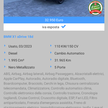
tta
ti
32.950 Euro
mpre
Cookie necessari
ilitato
iva esposta
Cookie delle preferenze
BMW X1 sDrive 18d
Usato, 03/2023
110 KW/150 CV
Cookie per il miglioramento dell'esperienza utente
Diesel
Cambio Automatico
Cookie analitici
1.995 Cm³
31.965 Km
Nero Metallizzato
5 Porte
Cookie di marketing
ABS, Airbag, Airbag laterali, Airbag Passeggero, Alzacristalli elettrici,
Apple CarPlay, Autoradio, Autoradio digitale, Bluetooth,
Boardcomputer, Bracciolo, Cerchi in lega, Chiusura centralizzata
Leggi
telecomandata, Climatizzatore, Controllo automatico clima,
la
Controllo elettronico della corsia, Controllo trazione, Cronologia
cookie
tagliandi, Cruise Control, Cruscotto digitale, ESP, Fari LED, Filtro
policy
antiparticolato, Frenata d'emergenza assistita, Freno di
stazionamento elettrico, Immobilizzatore elettronico, Isofix, Leve al