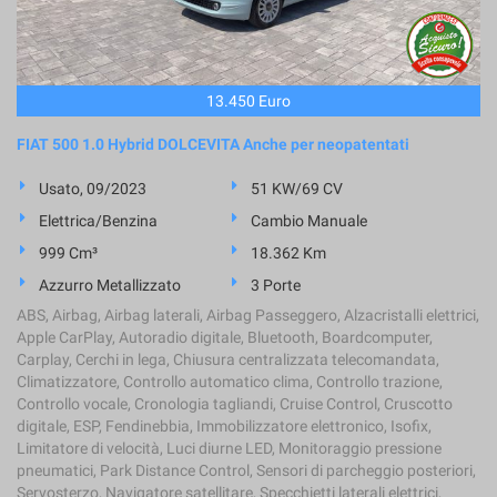
13.450 Euro
FIAT 500 1.0 Hybrid DOLCEVITA Anche per neopatentati
Usato, 09/2023
51 KW/69 CV
Elettrica/Benzina
Cambio Manuale
999 Cm³
18.362 Km
Azzurro Metallizzato
3 Porte
ABS, Airbag, Airbag laterali, Airbag Passeggero, Alzacristalli elettrici,
Apple CarPlay, Autoradio digitale, Bluetooth, Boardcomputer,
Carplay, Cerchi in lega, Chiusura centralizzata telecomandata,
Climatizzatore, Controllo automatico clima, Controllo trazione,
Controllo vocale, Cronologia tagliandi, Cruise Control, Cruscotto
digitale, ESP, Fendinebbia, Immobilizzatore elettronico, Isofix,
Limitatore di velocità, Luci diurne LED, Monitoraggio pressione
pneumatici, Park Distance Control, Sensori di parcheggio posteriori,
Servosterzo, Navigatore satellitare, Specchietti laterali elettrici,