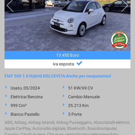
13.450 Euro
iva esposta
FIAT 500 1.0 Hybrid DOLCEVITA Anche per neopatentati
Usato, 05/2024
51 KW/69 CV
Elettrica/Benzina
Cambio Manuale
999 Cm³
35.213 Km
Bianco Pastello
3 Porte
ABS, Airbag, Airbag laterali, Airbag Passeggero, Alzacristalli elettrici,
Apple CarPlay, Autoradio digitale, Bluetooth, Boardcomputer,
Carplay, Cerchi in lega, Chiusura centralizzata telecomandata,