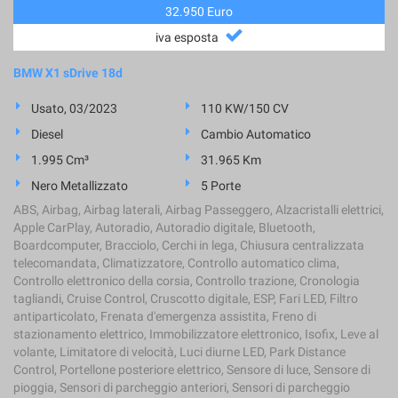
32.950 Euro
iva esposta
BMW X1 sDrive 18d
Usato, 03/2023
110 KW/150 CV
Diesel
Cambio Automatico
1.995 Cm³
31.965 Km
Nero Metallizzato
5 Porte
ABS, Airbag, Airbag laterali, Airbag Passeggero, Alzacristalli elettrici,
Apple CarPlay, Autoradio, Autoradio digitale, Bluetooth,
Boardcomputer, Bracciolo, Cerchi in lega, Chiusura centralizzata
telecomandata, Climatizzatore, Controllo automatico clima,
Controllo elettronico della corsia, Controllo trazione, Cronologia
tagliandi, Cruise Control, Cruscotto digitale, ESP, Fari LED, Filtro
antiparticolato, Frenata d'emergenza assistita, Freno di
stazionamento elettrico, Immobilizzatore elettronico, Isofix, Leve al
volante, Limitatore di velocità, Luci diurne LED, Park Distance
Control, Portellone posteriore elettrico, Sensore di luce, Sensore di
pioggia, Sensori di parcheggio anteriori, Sensori di parcheggio