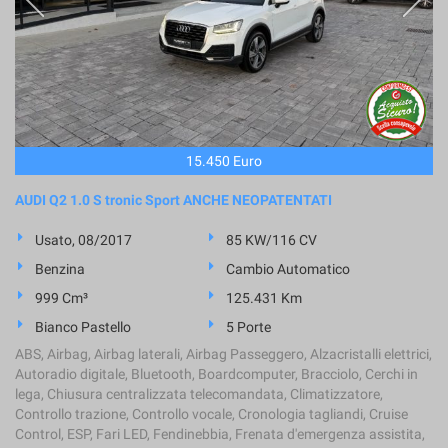
15.450 Euro
AUDI Q2 1.0 S tronic Sport ANCHE NEOPATENTATI
Usato, 08/2017
85 KW/116 CV
Benzina
Cambio Automatico
999 Cm³
125.431 Km
Bianco Pastello
5 Porte
ABS, Airbag, Airbag laterali, Airbag Passeggero, Alzacristalli elettrici,
Autoradio digitale, Bluetooth, Boardcomputer, Bracciolo, Cerchi in
lega, Chiusura centralizzata telecomandata, Climatizzatore,
Controllo trazione, Controllo vocale, Cronologia tagliandi, Cruise
Control, ESP, Fari LED, Fendinebbia, Frenata d'emergenza assistita,