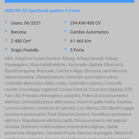
AUDI RS Q3 Sportback quattro S tronic
Usato, 06/2021
294 KW/400 CV
Benzina
Cambio Automatico
2.480 Cm³
61.465 Km
Grigio Pastello
5 Porte
ABS, Adaptive Cruise Control, Airbag, Airbag laterali, Airbag
Passeggero, Alzacristalli elettrici, Autoradio digitale, Bluetooth,
Boardcomputer, Bracciolo, Cerchi in lega, Chiusura centralizzata
telecomandata, Climatizzatore, Controllo automatico clima,
Controllo elettronico della corsia, Controllo trazione, Controllo
vocale, Cronologia tagliandi, Cruise Control, Cruscotto digitale, ESP,
Fari LED, Frenata d'emergenza assistita, Freno di stazionamento
elettrico, Immobilizzatore elettronico, Interni in pelle, Isofix, Keyless,
Leve al volante, Limitatore di velocità, Luci diurne LED, Monitoraggio
pressione pneumatici, Park Distance Control, Portellone posteriore
elettrico, Regolazione elettrica sedili, Riconoscimento dei segnali
stradali, Schermo multifunzione interamente digitale, Sedile
posteriore sdoppiato, Sensore di luce, Sensore di pioggia, Sensori di