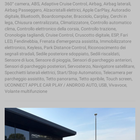
360° camera, ABS, Adaptive Cruise Control, Airbag, Airbag laterali,
Airbag Passeggero, Alzacristalli elettrici, Apple CarPlay, Autoradio
digitale, Bluetooth, Boardcomputer, Bracciolo, Carplay, Cerchi in
lega, Chiusura centralizzata, Climatizzatore, Controllo automatico
clima, Controllo elettronico della corsia, Controllo trazione,
Cronologia tagliandi, Cruise Control, Cruscotto digitale, ESP, Fari
LED, Fendinebbia, Frenata d'emergenza assistita, Immobilizzatore
elettronico, Keyless, Park Distance Control, Riconoscimento dei
segnali stradali, Sedile posteriore sdoppiato, Sedili riscaldati,
Sensore di luce, Sensore di pioggia, Sensori di parcheggio anteriori,
Sensori di parcheggio posteriori, Servosterzo, Navigatore satellitare,
Specchietti laterali elettrici, Start/Stop Automatico, Telecamera per
parcheggio assistito, Tetto panorama, Tetto apribile, Touch screen,
UCONNECT APPLE CAR PLAY / ANDROID AUTO, USB, Vivavoce,
Volante multifunzione