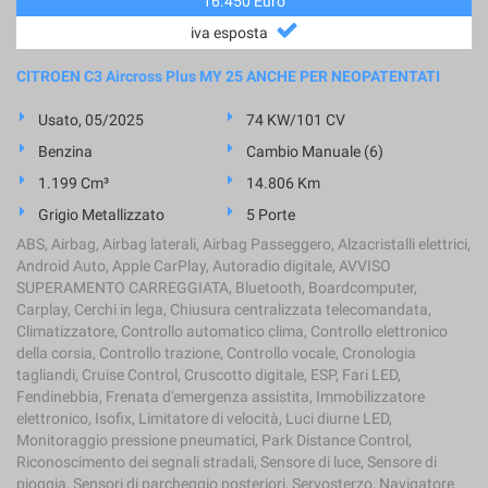
16.450 Euro
iva esposta
CITROEN C3 Aircross Plus MY 25 ANCHE PER NEOPATENTATI
Usato, 05/2025
74 KW/101 CV
Benzina
Cambio Manuale (6)
1.199 Cm³
14.806 Km
Grigio Metallizzato
5 Porte
ABS, Airbag, Airbag laterali, Airbag Passeggero, Alzacristalli elettrici,
Android Auto, Apple CarPlay, Autoradio digitale, AVVISO
SUPERAMENTO CARREGGIATA, Bluetooth, Boardcomputer,
Carplay, Cerchi in lega, Chiusura centralizzata telecomandata,
Climatizzatore, Controllo automatico clima, Controllo elettronico
della corsia, Controllo trazione, Controllo vocale, Cronologia
tagliandi, Cruise Control, Cruscotto digitale, ESP, Fari LED,
Fendinebbia, Frenata d'emergenza assistita, Immobilizzatore
elettronico, Isofix, Limitatore di velocità, Luci diurne LED,
Monitoraggio pressione pneumatici, Park Distance Control,
Riconoscimento dei segnali stradali, Sensore di luce, Sensore di
pioggia, Sensori di parcheggio posteriori, Servosterzo, Navigatore