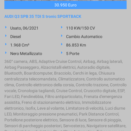
30.950 Euro
AUDI Q3 SPB 35 TDI S tronic SPORTBACK
Usato, 06/2021
110 KW/150 CV
Diesel
Cambio Automatico
1.968 Cm³
86.853 Km
Nero Metallizzato
5 Porte
360° camera, ABS, Adaptive Cruise Control, Airbag, Airbag laterali,
Airbag Passeggero, Alzacristalli elettrici, Autoradio digitale,
Bluetooth, Boardcomputer, Bracciolo, Cerchi in lega, Chiusura
centralizzata telecomandata, Climatizzatore, Controllo automatico
clima, Controllo elettronico della corsia, Controllo trazione, Controllo
vocale, Cronologia tagliandi, Cruise Control, Cruscotto digitale, ESP,
Fari LED, Fendinebbia, Filtro antiparticolato, Frenata d'emergenza
assistita, Freno di stazionamento elettrico, Immobilizzatore
elettronico, Isofix, Leve al volante, Limitatore di velocità, Luci diurne
LED, Monitoraggio pressione pneumatici, Park Distance Control,
Portellone posteriore elettrico, Sensore di luce, Sensore di pioggia,
Sensori di parcheggio posteriori, Servosterzo, Navigatore satellitare,