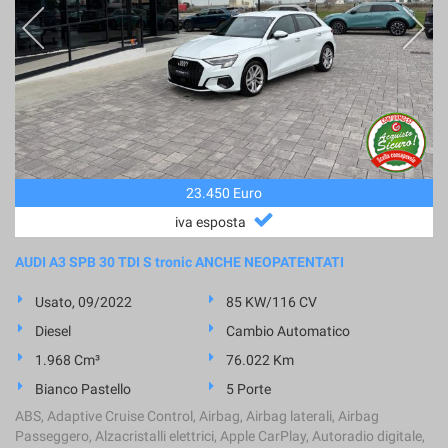
23.450 Euro
iva esposta
AUDI A3 SPB 30 TDI S tronic ANCHE NEOPATENTATI
Usato, 09/2022
85 KW/116 CV
Diesel
Cambio Automatico
1.968 Cm³
76.022 Km
Bianco Pastello
5 Porte
ABS, Adaptive Cruise Control, Airbag, Airbag laterali, Airbag
Passeggero, Alzacristalli elettrici, Apple CarPlay, Autoradio digitale,