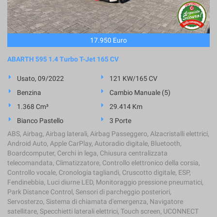
tta
ti
17.950 Euro
mpre
Cookie necessari
ilitato
ABARTH 595 1.4 Turbo T-Jet 165 CV
Cookie delle preferenze
Usato, 09/2022
121 KW/165 CV
Benzina
Cambio Manuale (5)
Cookie per il miglioramento dell'esperienza utente
1.368 Cm³
29.414 Km
Cookie analitici
Bianco Pastello
3 Porte
ABS, Airbag, Airbag laterali, Airbag Passeggero, Alzacristalli elettrici,
Cookie di marketing
Android Auto, Apple CarPlay, Autoradio digitale, Bluetooth,
Boardcomputer, Cerchi in lega, Chiusura centralizzata
telecomandata, Climatizzatore, Controllo elettronico della corsia,
Controllo vocale, Cronologia tagliandi, Cruscotto digitale, ESP,
Leggi
Fendinebbia, Luci diurne LED, Monitoraggio pressione pneumatici,
la
Park Distance Control, Sensori di parcheggio posteriori,
cookie
Servosterzo, Sistema di chiamata d'emergenza, Navigatore
policy
satellitare, Specchietti laterali elettrici, Touch screen, UCONNECT