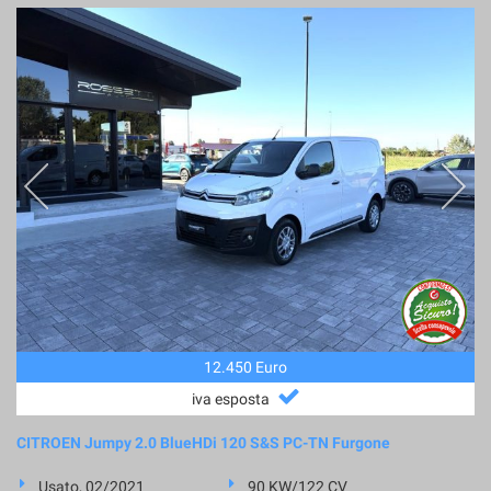
12.450 Euro
iva esposta
CITROEN Jumpy 2.0 BlueHDi 120 S&S PC-TN Furgone
Usato, 02/2021
90 KW/122 CV