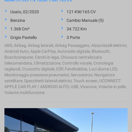
ABARTH 595 1.4 Turbo T-Jet 165 CV
Usato, 02/2020
121 KW/165 CV
Benzina
Cambio Manuale (5)
1.368 Cm³
34.722 Km
Grigio Pastello
3 Porte
ABS, Airbag, Airbag laterali, Airbag Passeggero, Alzacristalli elettrici,
Android Auto, Apple CarPlay, Autoradio digitale, Bluetooth,
Boardcomputer, Cerchi in lega, Chiusura centralizzata
telecomandata, Climatizzatore, Controllo vocale, Cronologia
tagliandi, Cruscotto digitale, ESP, Fendinebbia, Luci diurne LED,
Monitoraggio pressione pneumatici, Servosterzo, Navigatore
satellitare, Specchietti laterali elettrici, Touch screen, UCONNECT
APPLE CAR PLAY / ANDROID AUTO, USB, Vivavoce, Volante in pelle,
Volante multifunzione