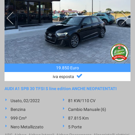
19.850 Euro
iva esposta
AUDI A1 SPB 30 TFSI S line edition ANCHE NEOPATENTATI
Usato, 02/2022
81 KW/110 CV
Benzina
Cambio Manuale (6)
999 Cm³
87.815 Km
Nero Metallizzato
5 Porte