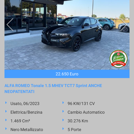
22.650 Euro
ALFA ROMEO Tonale 1.5 MHEV TCT7 Sprint ANCHE
NEOPATENTATI
Usato, 06/2023
96 KW/131 CV
Elettrica/Benzina
Cambio Automatico
1.469 Cm³
30.276 Km
Nero Metallizzato
5 Porte