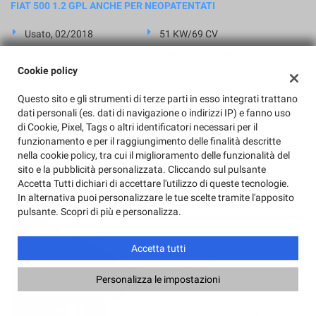
FIAT 500 1.2 GPL ANCHE PER NEOPATENTATI
Usato, 02/2018
51 KW/69 CV
Benzina/GPL
Cambio Manuale
Cookie policy
1.242 Cm³
92.711 Km
Grigio Metallizzato
3 Porte
Questo sito e gli strumenti di terze parti in esso integrati trattano
dati personali (es. dati di navigazione o indirizzi IP) e fanno uso
ABS, Airbag, Airbag laterali, Airbag Passeggero, Alzacristalli elettrici,
di Cookie, Pixel, Tags o altri identificatori necessari per il
Autoradio, Bluetooth, Boardcomputer, Chiusura centralizzata
funzionamento e per il raggiungimento delle finalità descritte
telecomandata, Climatizzatore, Controllo trazione, Controllo vocale,
nella cookie policy, tra cui il miglioramento delle funzionalità del
Cronologia tagliandi, ESP, Fendinebbia, Immobilizzatore elettronico,
sito e la pubblicità personalizzata. Cliccando sul pulsante
Isofix, Servosterzo, Specchietti laterali elettrici, Start/Stop
Accetta Tutti dichiari di accettare l'utilizzo di queste tecnologie.
Automatico, USB, Volante multifunzione
In alternativa puoi personalizzare le tue scelte tramite l'apposito
pulsante. Scopri di più e personalizza.
Accetta tutti
Personalizza le impostazioni