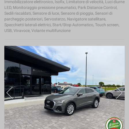
Immobilizzatore elettronico, Isofix, Limitatore di velocità, Luci diurne
LED, Monitoraggio pressione pneumatici, Park Distance Control,
Sedili riscaldati, Sensore di luce, Sensore di pioggia, Sensori di
parcheggio posteriori, Servosterzo, Navigatore satellitare,
Specchietti laterali elettrici, Start/Stop Automatico, Touch screen,
USB, Vivavoce, Volante multifunzione