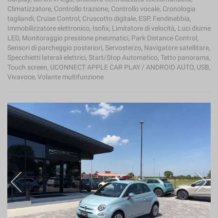
Climatizzatore, Controllo trazione, Controllo vocale, Cronologia
tagliandi, Cruise Control, Cruscotto digitale, ESP, Fendinebbia,
Immobilizzatore elettronico, Isofix, Limitatore di velocità, Luci diurne
LED, Monitoraggio pressione pneumatici, Park Distance Control,
Sensori di parcheggio posteriori, Servosterzo, Navigatore satellitare,
Specchietti laterali elettrici, Start/Stop Automatico, Tetto panorama,
Touch screen, UCONNECT APPLE CAR PLAY / ANDROID AUTO, USB,
Vivavoce, Volante multifunzione