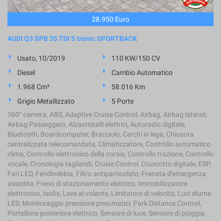
28.950 Euro
AUDI Q3 SPB 35 TDI S tronic SPORTBACK
Usato, 10/2019
110 KW/150 CV
Diesel
Cambio Automatico
1.968 Cm³
58.016 Km
Grigio Metallizzato
5 Porte
360° camera, ABS, Adaptive Cruise Control, Airbag, Airbag laterali,
Airbag Passeggero, Alzacristalli elettrici, Autoradio digitale,
Bluetooth, Boardcomputer, Bracciolo, Cerchi in lega, Chiusura
centralizzata telecomandata, Climatizzatore, Controllo automatico
clima, Controllo elettronico della corsia, Controllo trazione, Controllo
vocale, Cronologia tagliandi, Cruise Control, Cruscotto digitale, ESP,
Fari LED, Fendinebbia, Filtro antiparticolato, Frenata d'emergenza
assistita, Freno di stazionamento elettrico, Immobilizzatore
elettronico, Isofix, Leve al volante, Limitatore di velocità, Luci diurne
LED, Monitoraggio pressione pneumatici, Park Distance Control,
Portellone posteriore elettrico, Sensore di luce, Sensore di pioggia,