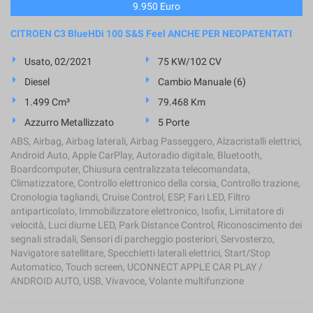
9.950 Euro
CITROEN C3 BlueHDi 100 S&S Feel ANCHE PER NEOPATENTATI
Usato, 02/2021
75 KW/102 CV
Diesel
Cambio Manuale (6)
1.499 Cm³
79.468 Km
Azzurro Metallizzato
5 Porte
ABS, Airbag, Airbag laterali, Airbag Passeggero, Alzacristalli elettrici,
Android Auto, Apple CarPlay, Autoradio digitale, Bluetooth,
Boardcomputer, Chiusura centralizzata telecomandata,
Climatizzatore, Controllo elettronico della corsia, Controllo trazione,
Cronologia tagliandi, Cruise Control, ESP, Fari LED, Filtro
antiparticolato, Immobilizzatore elettronico, Isofix, Limitatore di
velocità, Luci diurne LED, Park Distance Control, Riconoscimento dei
segnali stradali, Sensori di parcheggio posteriori, Servosterzo,
Navigatore satellitare, Specchietti laterali elettrici, Start/Stop
Automatico, Touch screen, UCONNECT APPLE CAR PLAY /
ANDROID AUTO, USB, Vivavoce, Volante multifunzione