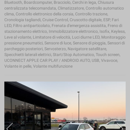
Bluetooth, Boardcomputer, Bracciolo, Cerchi in lega, Chiusura
centralizzata telecomandata, Climatizzatore, Controllo automatico
clima, Controllo elettronico della corsia, Controllo trazione,
Cronologia tagliandi, Cruise Control, Cruscotto digitale, ESP, Fari
LED, Filtro antiparticolato, Frenata d'emergenza assistita, Freno di
stazionamento elettrico, Immobilizzatore elettronico, Isofix, Keyless,
Leve al volante, Limitatore di velocità, Luci diurne LED, Monitoraggio
pressione pneumatici, Sensore di luce, Sensore di pioggia, Sensori di
parcheggio posteriori, Servosterzo, Navigatore satellitare,
Specchietti laterali elettrici, Start/Stop Automatico, Touch screen,
UCONNECT APPLE CAR PLAY / ANDROID AUTO, USB, Vivavoce,
Volante in pelle, Volante multifunzione