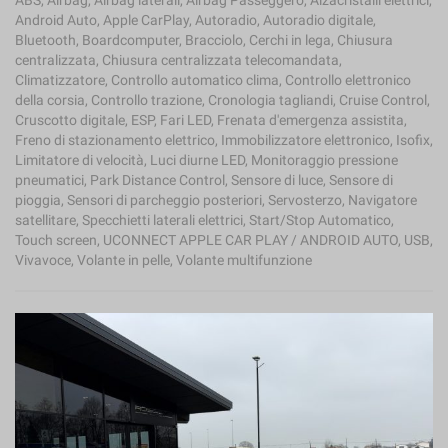
ABS, Airbag, Airbag laterali, Airbag Passeggero, Alzacristalli elettrici,
Android Auto, Apple CarPlay, Autoradio, Autoradio digitale,
Bluetooth, Boardcomputer, Bracciolo, Cerchi in lega, Chiusura
centralizzata, Chiusura centralizzata telecomandata,
Climatizzatore, Controllo automatico clima, Controllo elettronico
della corsia, Controllo trazione, Cronologia tagliandi, Cruise Control,
Cruscotto digitale, ESP, Fari LED, Frenata d'emergenza assistita,
Freno di stazionamento elettrico, Immobilizzatore elettronico, Isofix,
Limitatore di velocità, Luci diurne LED, Monitoraggio pressione
pneumatici, Park Distance Control, Sensore di luce, Sensore di
pioggia, Sensori di parcheggio posteriori, Servosterzo, Navigatore
satellitare, Specchietti laterali elettrici, Start/Stop Automatico,
Touch screen, UCONNECT APPLE CAR PLAY / ANDROID AUTO, USB,
Vivavoce, Volante in pelle, Volante multifunzione