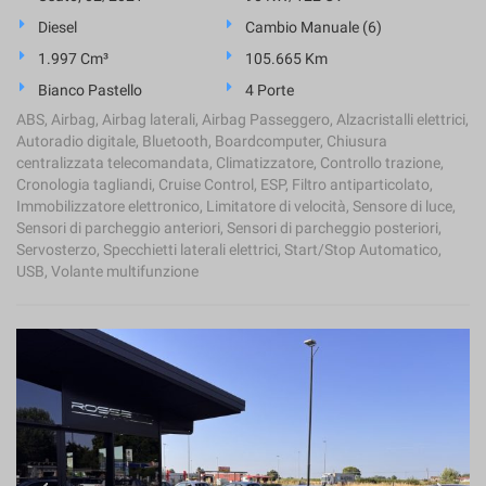
Diesel
Cambio Manuale (6)
1.997 Cm³
105.665 Km
Bianco Pastello
4 Porte
ABS, Airbag, Airbag laterali, Airbag Passeggero, Alzacristalli elettrici,
Autoradio digitale, Bluetooth, Boardcomputer, Chiusura
centralizzata telecomandata, Climatizzatore, Controllo trazione,
Cronologia tagliandi, Cruise Control, ESP, Filtro antiparticolato,
Immobilizzatore elettronico, Limitatore di velocità, Sensore di luce,
Sensori di parcheggio anteriori, Sensori di parcheggio posteriori,
Servosterzo, Specchietti laterali elettrici, Start/Stop Automatico,
USB, Volante multifunzione