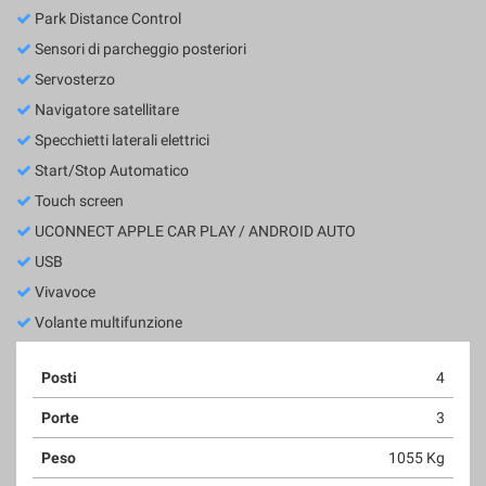
P.IVA 04766810404
Park Distance Control
Sensori di parcheggio posteriori
Servosterzo
Navigatore satellitare
Specchietti laterali elettrici
Start/Stop Automatico
Touch screen
UCONNECT APPLE CAR PLAY / ANDROID AUTO
USB
Vivavoce
Volante multifunzione
Posti
4
Porte
3
Peso
1055 Kg