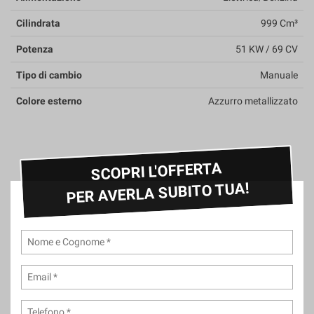
questi
Cilindrata
999 Cm³
strumenti
di
Potenza
51 KW / 69 CV
tracciamento
si
Tipo di cambio
Manuale
rimanda
alla
Colore esterno
Azzurro metallizzato
cookie
policy.
Puoi
rivedere
SCOPRI L'OFFERTA
e
modificare
PER AVERLA SUBITO TUA!
le
tue
scelte
in
qualsiasi
momento.