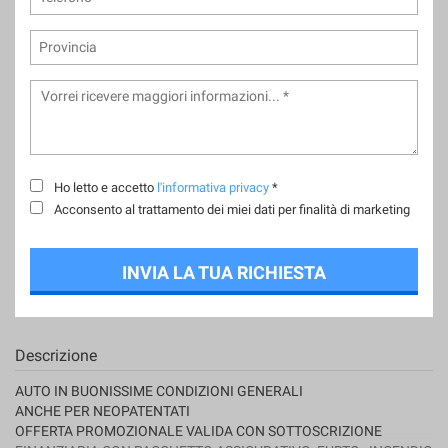
tta
ti
mpre
Cookie necessari
ilitato
Cookie delle preferenze
Ho letto e accetto
l'informativa privacy
*
Cookie per il miglioramento dell'esperienza utente
Acconsento al trattamento dei miei dati per finalità di marketing
Cookie analitici
INVIA LA TUA RICHIESTA
Cookie di marketing
Descrizione
Leggi
la
AUTO IN BUONISSIME CONDIZIONI GENERALI
cookie
ANCHE PER NEOPATENTATI
policy
OFFERTA PROMOZIONALE VALIDA CON SOTTOSCRIZIONE