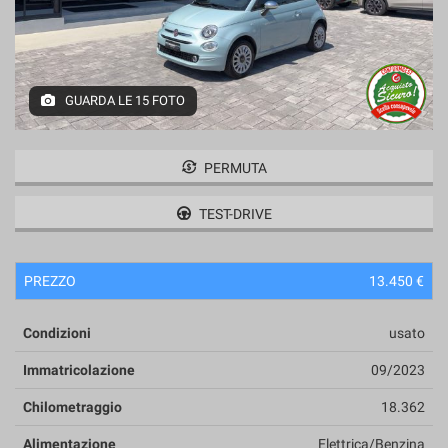
tracciamento
CONTATTI
che
adottiamo
per
offrire
GUARDA LE 15 FOTO
le
funzionalità
e
svolgere
PERMUTA
le
attività
TEST-DRIVE
di
seguito
descritte.
PREZZO
13.450 €
Per
ottenere
maggiori
Condizioni
usato
informazioni
sull'utilità
Immatricolazione
09/2023
e
Chilometraggio
18.362
sul
funzionamento
Alimentazione
Elettrica/Benzina
di