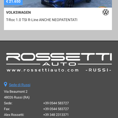
€ 21.650
€
VOLKSWAGEN
T-Roc 1.0 TSI R-Line ANCHE NEOPATENTATI
D
Sede di Russi
Via Beaumont 2
48026 Russi (RA)
Sede:
+39 0544 583727
Fax:
+39 0544 583727
Alex Rossetti:
+39 348 2313371