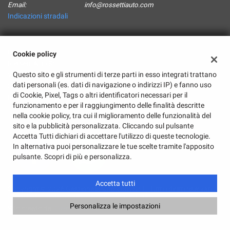
Email:
info@rossettiauto.com
Indicazioni stradali
Dati fiscali:
Cookie policy
Rossetti Auto Srl
Questo sito e gli strumenti di terze parti in esso integrati trattano
Via Beaumont 2, Russi (RA)
dati personali (es. dati di navigazione o indirizzi IP) e fanno uso
C.F/P.IVA:
02417680390
di Cookie, Pixel, Tags o altri identificatori necessari per il
Registro delle imprese:
RA
funzionamento e per il raggiungimento delle finalità descritte
nella cookie policy, tra cui il miglioramento delle funzionalità del
sito e la pubblicità personalizzata. Cliccando sul pulsante
Accetta Tutti dichiari di accettare l'utilizzo di queste tecnologie.
In alternativa puoi personalizzare le tue scelte tramite l'apposito
pulsante. Scopri di più e personalizza.
Accetta tutti
Copyright © 2026 GestionaleAuto.com S.r.l., Tutti i diritti riservati -
Leggi l'informativa sulla privacy
-
Cookie Policy
Personalizza le impostazioni
Sito creato da:
GestionaleAuto.com